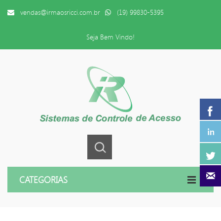
vendas@irmaosricci.com.br
(19) 99830-5395
Seja Bem Vindo!
CATEGORIAS