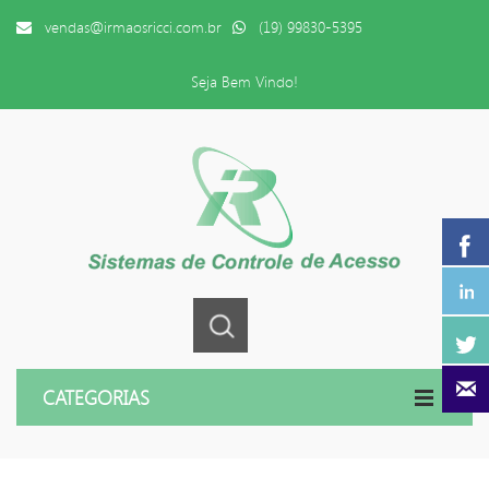
vendas@irmaosricci.com.br
(19) 99830-5395
Seja Bem Vindo!
CATEGORIAS