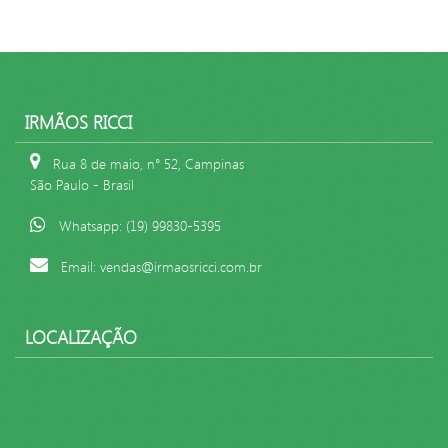
IRMÃOS RICCI
Rua 8 de maio, n° 52, Campinas
São Paulo - Brasil
Whatsapp: (19) 99830-5395
Email: vendas@irmaosricci.com.br
LOCALIZAÇÃO