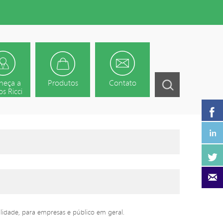
heça a
Produtos
Contato
s Ricci
lidade, para empresas e público em geral.