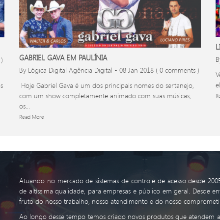
L
GABRIEL GAVA EM PAULÍNIA
B
)
By Lógica Digital Agência Digital
-
08 Jan 2018
( 0 comments )
V
e
s
Hoje Gabriel Gava é um dos principais nomes do sertanejo,
com um show completamente animado com suas músicas,
R
os...
Read More
Atuando no mercado de sistemas de controle de acesso desde 2005
de altíssima qualidade, para empresas e público em geral. Desde e
fruto do nosso trabalho, nosso atendimento e do nosso comprometi
Ao longo desse tempo temos criado novos produtos que atendem a 