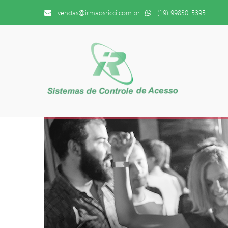
vendas@irmaosricci.com.br
(19) 99830-5395