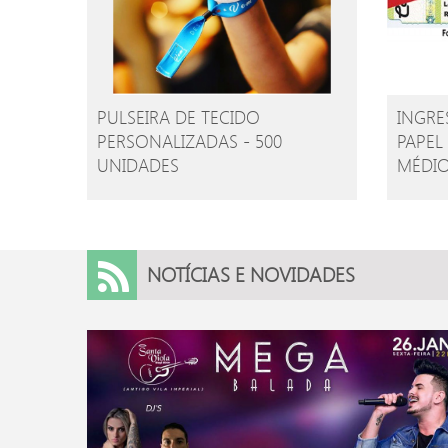
PULSEIRA DE TECIDO
INGRE
PERSONALIZADAS - 500
PAPEL
UNIDADES
MÉDI
NOTÍCIAS E NOVIDADES