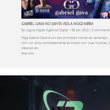
GABRIEL GAVA NO SANTA VIOLA MOGI MIRIM
By Lógica Digital Agência Digital
-
08 Jan 2018
( 0 comments 
Hoje Gabriel Gava é um dos principais nomes do sertanejo,
com um show completamente animado com suas músicas, o
clássicos do...
Read More