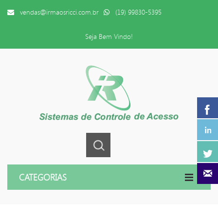
vendas@irmaosricci.com.br
(19) 99830-5395
Seja Bem Vindo!
CATEGORIAS