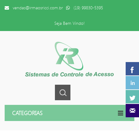
vendas@irmaosricci.com.br
(19) 99830-5395
Seja Bem Vindo!
CATEGORIAS