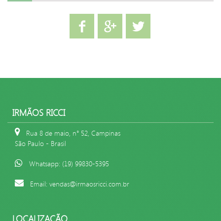
IRMÃOS RICCI
Rua 8 de maio, n° 52, Campinas
São Paulo - Brasil
Whatsapp: (19) 99830-5395
Email: vendas@irmaosricci.com.br
LOCALIZAÇÃO