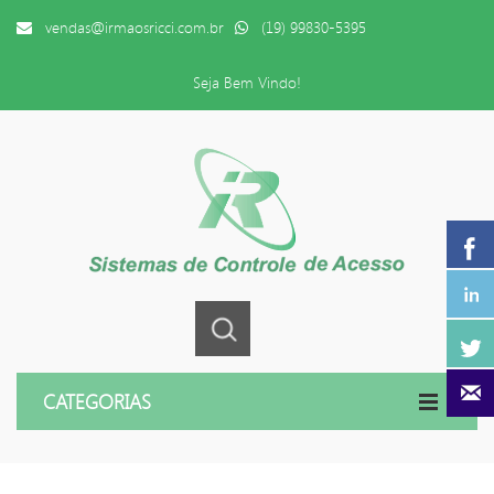
vendas@irmaosricci.com.br
(19) 99830-5395
Seja Bem Vindo!
CATEGORIAS