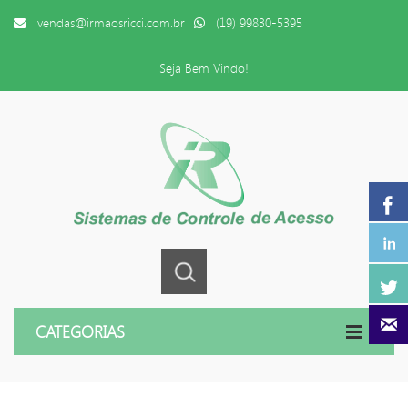
vendas@irmaosricci.com.br
(19) 99830-5395
Seja Bem Vindo!
CATEGORIAS