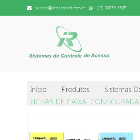
vendas@irmaosricci.com.br
(19) 99830-5395
Início
Produtos
Sistemas D
FICHAS DE CAIXA. CONFIGURAD