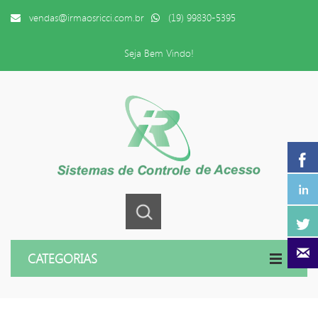
vendas@irmaosricci.com.br
(19) 99830-5395
Seja Bem Vindo!
CATEGORIAS