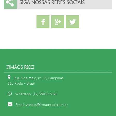
SIGA NOSSAS REDES SOCIAIS
IRMÃOS RICCI
Rua 8 de maio, n° 52, Campinas
São Paulo - Brasil
Whatsapp: (19) 99830-5395
Email: vendas@irmaosricci.com.br