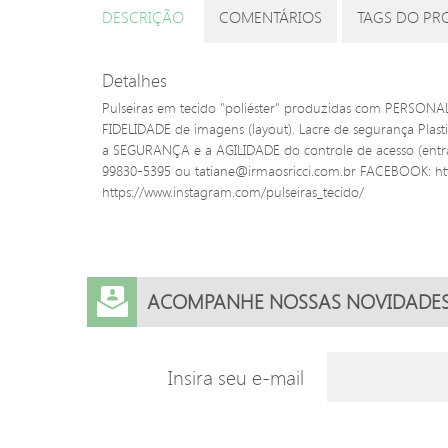
DESCRIÇÃO
COMENTÁRIOS
TAGS DO PR
Detalhes
Pulseiras em tecido "poliéster" produzidas com PERSONA
FIDELIDADE de imagens (layout). Lacre de segurança Pla
a SEGURANÇA e a AGILIDADE do controle de acesso (ent
99830-5395 ou tatiane@irmaosricci.com.br FACEBOOK: ht
https://www.instagram.com/pulseiras_tecido/
ACOMPANHE NOSSAS NOVIDADE
Insira seu e-mail