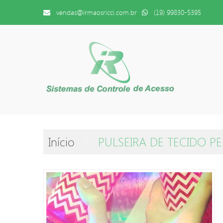
vendas@irmaosricci.com.br
(19) 99830-5395
Início
PULSEIRA DE TECIDO P