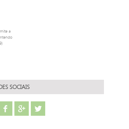
mite a
antendo
9)
DES SOCIAIS