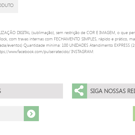
ODUTO
LIZAÇÃO DIGITAL (sublimação), sem restrição de COR E IMAGEM, o que per
stilock, com travas internas com FECHAMENTO SIMPLES, rápido e prático, m
rada/eventos) Quantidade minima: 100 UNIDADES Atendimento EXPRESS (1
tps://www.facebook.com/pulseiratecido/ INSTAGRAM:
S
SIGA NOSSAS RE