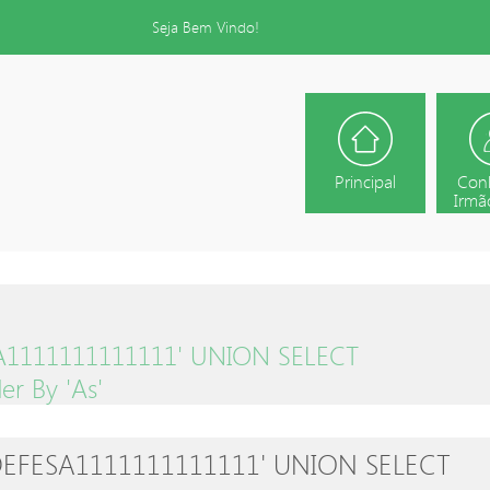
Seja Bem Vindo!
Principal
Con
Irmão
SA1111111111111' UNION SELECT
er By 'as'
E DEFESA1111111111111' UNION SELECT