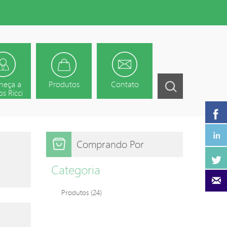
heça a
Produtos
Contato
s Ricci
Comprando Por
Categoria
Produtos
(24)