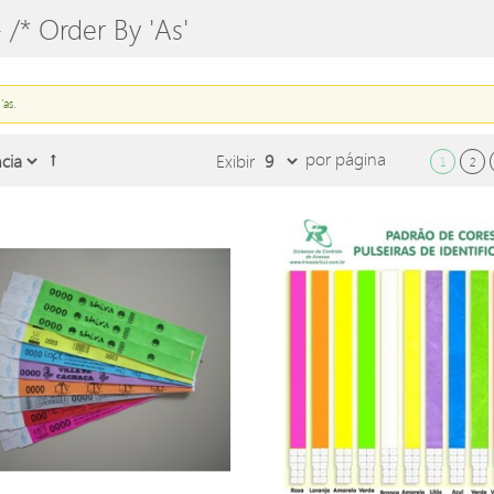
/* Order By 'as'
'as.
por página
Exibir
1
2