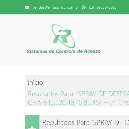
vendas@irmaosricci.com.br
(19) 99830-5395
Início
Resultados Para: 'SPRAY DE DEFE
CHAR(45,120,49,45,81,45) -- /* Ord
Resultados Para 'SPRAY D