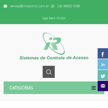
vendas@irmaosricci.com.br
(19) 99830-5395
Seja Bem Vindo!
CATEGORIAS