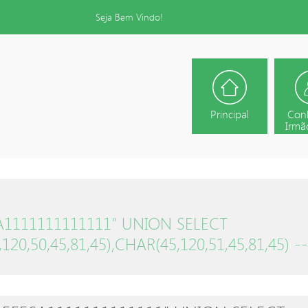
Seja Bem Vindo!
Principal
Con
Irmão
ESA1111111111111" UNION SELECT
20,50,45,81,45),CHAR(45,120,51,45,81,45) --