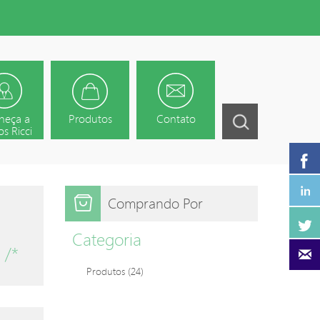
heça a
Produtos
Contato
s Ricci
Comprando Por
Categoria
 /*
Produtos
(24)