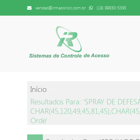
vendas@irmaosricci.com.br
(19) 99830-5395
Início
Resultados Para: 'SPRAY DE DEF
CHAR(45,120,49,45,81,45),CHAR(45,1
Orde'