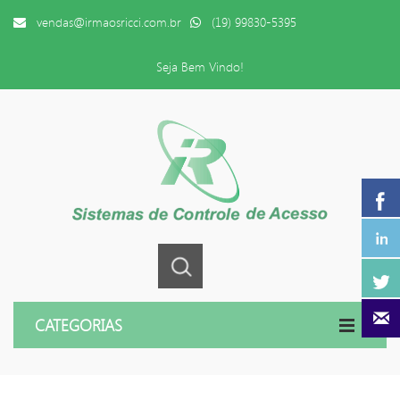
vendas@irmaosricci.com.br
(19) 99830-5395
Seja Bem Vindo!
CATEGORIAS