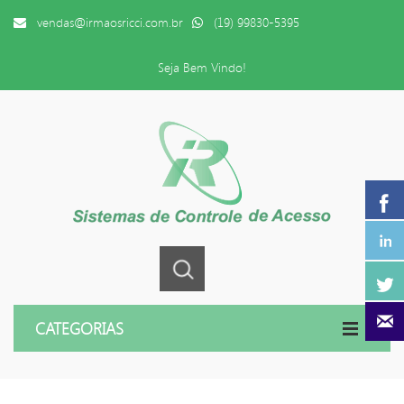
vendas@irmaosricci.com.br
(19) 99830-5395
Seja Bem Vindo!
CATEGORIAS