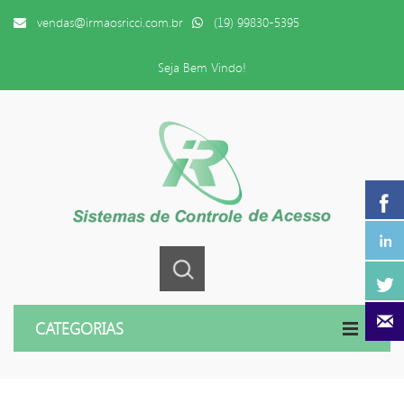
vendas@irmaosricci.com.br
(19) 99830-5395
Seja Bem Vindo!
CATEGORIAS