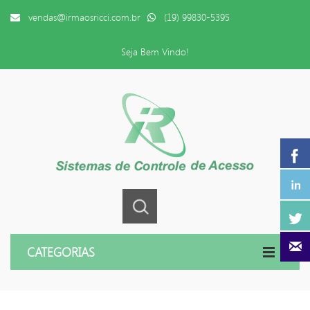
vendas@irmaosricci.com.br
(19) 99830-5395
Seja Bem Vindo!
CATEGORIAS